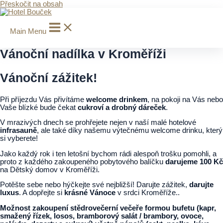
Přeskočit na obsah
Main Menu
Vánoční nadílka v Kroměříži
Vánoční zážitek!
Při příjezdu Vás přivítáme
welcome drinkem
, na pokoji na Vás nebo
Vaše blízké bude čekat
cukroví a drobný dáreček
.
V mrazivých dnech se prohřejete nejen v naší malé hotelové
infrasauně
, ale také díky našemu výtečnému welcome drinku, který
si vyberete!
Jako každý rok i ten letošní bychom rádi alespoň trošku pomohli, a
proto z každého zakoupeného pobytového balíčku
darujeme 100 Kč
na Dětský domov v Kroměříži.
Potěšte sebe nebo hýčkejte své nejbližší! Darujte zážitek,
darujte
luxus
. A dopřejte si
krásné Vánoce
v srdci Kroměříže..
Možnost zakoupení stědrovečerní večeře formou bufetu (kapr,
smažený řízek, losos, bramborový salát / brambory, ovoce,