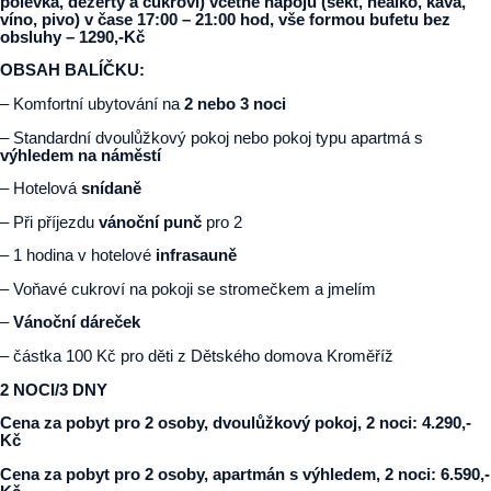
polévka, dezerty a cukroví) včetně nápojů (sekt, nealko, káva,
víno, pivo) v čase 17:00 – 21:00 hod, vše formou bufetu bez
obsluhy – 1290,-Kč
OBSAH BALÍČKU:
– Komfortní ubytování na
2 nebo 3 noci
– Standardní dvoulůžkový pokoj nebo pokoj typu apartmá s
výhledem na náměstí
– Hotelová
snídaně
– Při příjezdu
vánoční punč
pro 2
– 1 hodina v hotelové
infrasauně
– Voňavé cukroví na pokoji se stromečkem a jmelím
–
Vánoční dáreček
– částka 100 Kč pro děti z Dětského domova Kroměříž
2 NOCI/3 DNY
Cena za pobyt pro 2 osoby, dvoulůžkový pokoj, 2 noci: 4.290,-
Kč
Cena za pobyt pro 2 osoby, apartmán s výhledem, 2 noci: 6.590,-