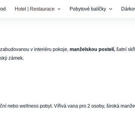
vod
Hotel | Restaurace
Pobytové balíčky
Dárko
zabudovanou v interiéru pokoje,
manželskou postelí,
šatní sk
pský zámek.
oční nebo wellness pobyt. Vířivá vana pro 2 osoby, široká manž