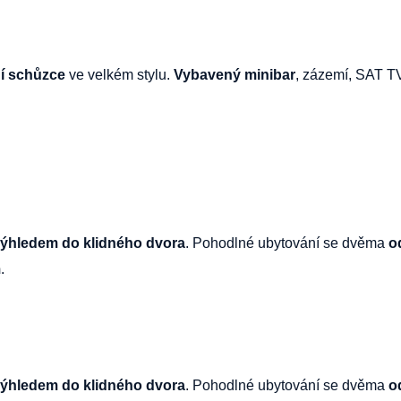
í schůzce
ve velkém stylu.
Vybavený minibar
, zázemí, SAT T
ýhledem do klidného dvora
. Pohodlné ubytování se dvěma
o
m
.
ýhledem do klidného dvora
. Pohodlné ubytování se dvěma
o