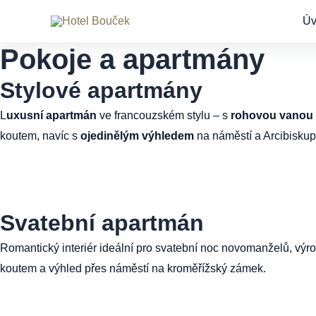
Přeskočit
Ú
na
Pokoje a apartmány
obsah
Stylové apartmány
L
uxusní apartmán
ve francouzském stylu – s
rohovou vanou
koutem, navíc s
ojedinělým výhledem
na náměstí a Arcibisku
Svatební apartmán
Romantický interiér ideální pro svatební noc novomanželů, výr
koutem a výhled přes náměstí na kroměřížský zámek.