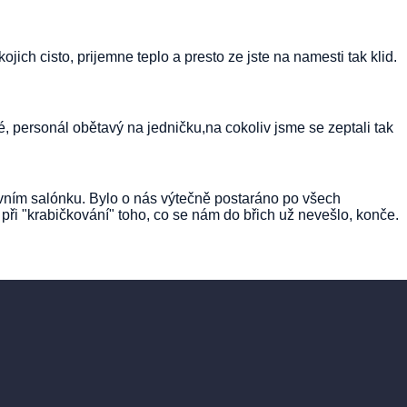
ich cisto, prijemne teplo a presto ze jste na namesti tak klid.
né, personál obětavý na jedničku,na cokoliv jsme se zeptali tak
ativním salónku. Bylo o nás výtečně postaráno po všech
při "krabičkování" toho, co se nám do břich už nevešlo, konče.