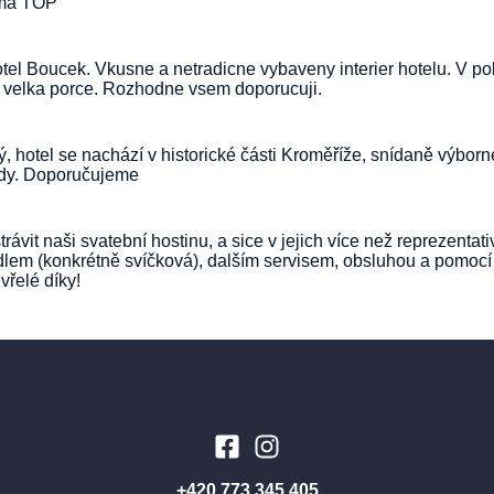
tmá TOP
el Boucek. Vkusne a netradicne vybaveny interier hotelu. V pokoj
a velka porce. Rozhodne vsem doporucuji.
ný, hotel se nachází v historické části Kroměříže, snídaně výbor
ledy. Doporučujeme
strávit naši svatební hostinu, a sice v jejich více než reprezent
dlem (konkrétně svíčková), dalším servisem, obsluhou a pomocí 
vřelé díky!
+420 773 345 405