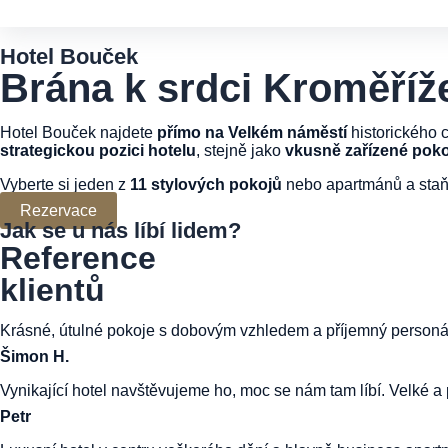
Hotel Bouček
Brána k srdci Kroměříž
Hotel Bouček najdete
přímo na Velkém náměstí
historického 
strategickou pozici hotelu
, stejně jako
vkusně zařízené poko
Vyberte si jeden z
11 stylových pokojů
nebo apartmánů a staňt
Rezervace
Jak se u nás líbí lidem?
Reference
klientů
Krásné, útulné pokoje s dobovým vzhledem a příjemný personál
Šimon H.
Vynikající hotel navštěvujeme ho, moc se nám tam líbí. Velké 
Petr