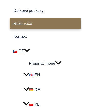
Dárkové poukazy
Rezervace
Kontakt
CZ
Přepínač menu
EN
DE
PL