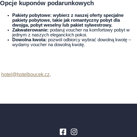
Opcje kuponów podarunkowych
Pakiety pobytowe: wybierz z naszej oferty specjalne
pakiety pobytowe, takie jak romantyczny pobyt dla
dwojga, pobyt weselny lub pakiet sylwestrowy.
Zakwaterowanie:
podaruj voucher na komfortowy pobyt w
jednym z naszych eleganckich pokoi.
Dowolna kwota:
pozwól odbiorcy wybrać dowolną kwotę –
wydamy voucher na dowolną kwotę.
Jak zamówić bon podarunkowy?
Aby zamówić voucher, prosimy o kontakt pod adresem
hotel@hotelboucek.cz
.
Z przyjemnością przygotujemy voucher
zgodnie z Twoimi wymaganiami i wyślemy go drogą
elektroniczną, przygotujemy do odbioru osobistego w recepcji
lub wyślemy pocztą.